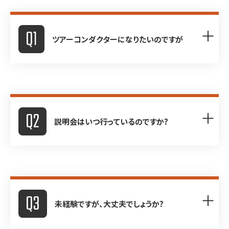
Q1
ツアーコンダクターになりたいのですが
経験者・有資格者に関して
は随時受付をしております
Q2
ので、写真付き履歴書を送
A
説明会はいつ行っているのですか?
付ください。 書類選考の
後、お電話にてご連絡致し
ます。 未経験者に関して
A
経随時行っております。日程
は、会社説明会を実施して
に関してはこちらからご連
おります
Q3
絡致します。
未経験ですが、大丈夫でしょうか?