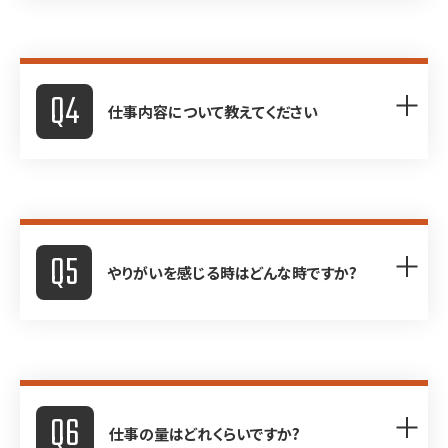
大丈夫です。今までも旅行
関連に関して全く無知であ
Q4
った方々が応募され、立派
仕事内容について教えてください
な添乗員として活躍してお
ります。 前職が、学校の先
生やホームヘルパーであっ
旅行会社が取り扱う旅行団
A
た方、一般企業のＯＬや実
体に同行し、旅行が円滑・
家の自営業を手伝いながら
Q5
安全に進むよう管理し、お
添乗員をしている方などさ
やりがいを感じる時はどんな時ですか?
客様が旅行を楽しめるよう
まざまな方がおり、毎日世
お手伝いをしたり、トラブ
界中を飛び回っています。
ルの対処にあたったりしま
資格取得可能年齢の引き
やはり、お客様から「ありが
す。 もちろん、毎日が旅行で
下げに伴なって、最近では
とう」の一言を頂いた時だ
すから、日本全国・世界中
新卒の方も増えつつありま
Q6
と思います。 お仕事ですか
を旅することができますの
す。
仕事の量はどれくらいですか?
ら、きついと感じることもあ