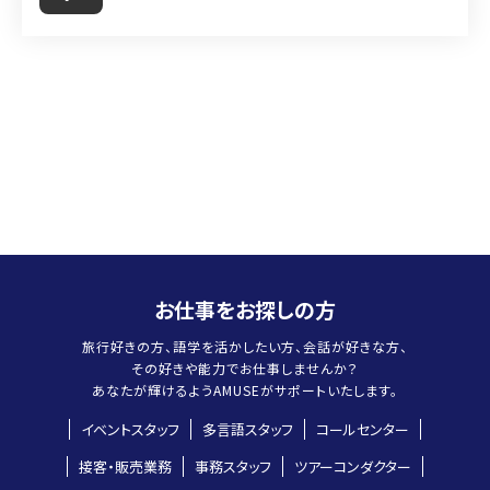
で、旅行好きにはたまらな
るでしょうがそれを乗り越
い仕事と言えるでしょう。 ま
A
えて終えた時のツアーは感
た、普段ではあまり会わな
月平均20日前後です。 もち
無量で、お別れの時お客様
いような業種の方や年齢の
ろん、シーズンによってばら
と号泣したり・・・お客様か
A
方をご案内したりしますの
つきはありますが、どんどん
らツアー終了後にお礼のお
で、毎日が勉強になります。
仕事をしたい方は申し出て
手紙と写真とみかん一箱が
業務的にはツアー前日に打
頂ければ調整しますし、主
送られてくることも・・・・し
ち合わせを行い、当日はお
婦の方やフリーターの方な
ばしばあります。
A
客様に同行、ツアー後精算
ど週末やシーズンだけの方
と報告書の提出といった流
もいます。 例えば、一人暮ら
お仕事をお探しの方
れの繰り返しとなります。 ツ
しの方の場合添乗に出てい
アーは日帰り旅行から道
旅行好きの方、語学を活かしたい方、会話が好きな方、
る間は食事の心配がない
その好きや能力でお仕事しませんか？
外・海外旅行や道外のお客
のでちょうどいいという方
あなたが輝けるよう
AMUSEがサポートいたします。
様をお出迎えし北海道をご
や冬はスキーをしたいの
イベントスタッフ
多言語スタッフ
コールセンター
案内するツアーや移動手段
で、夏だけ働きたいといった
も飛行機・バス・新幹線な
接客・販売業務
事務スタッフ
ツアーコンダクター
方もいらっしゃいます。