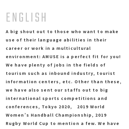
ENGLISH
A big shout out to those who want to make
use of their language abilities in their
career or work in a multicultural
environment: AMUSE is a perfect fit for you!
We have plenty of jobs in the fields of
tourism such as inbound industry, tourist
information centers, etc. Other than these,
we have also sent our staffs out to big
international sports competitions and
conferences, Tokyo 2020, 2019 World
Women’s Handball Championship, 2019
Rugby World Cup to mention a few. We have