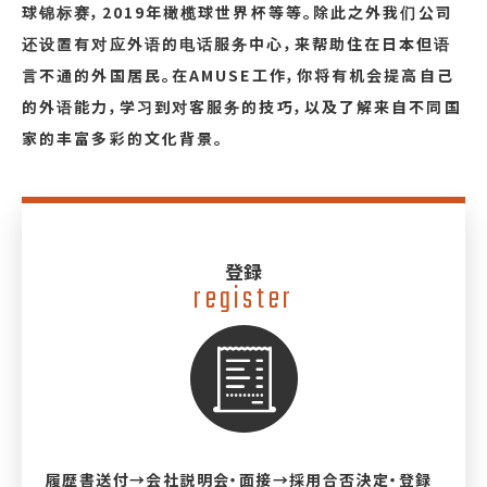
球锦标赛，2019年橄榄球世界杯等等。除此之外我们公司
还设置有对应外语的电话服务中心，来帮助住在日本但语
言不通的外国居民。在AMUSE工作，你将有机会提高自己
的外语能力，学习到对客服务的技巧，以及了解来自不同国
家的丰富多彩的文化背景。
登録
register
履歴書送付→会社説明会・面接→採用合否決定・登録