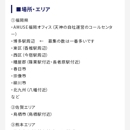
■場所・エリア
①福岡県
・AMUSE福岡オフィス（天神の自社運営のコールセンタ
ー）
・博多駅周辺 ← 募集の数は一番多いです
・東区（香椎駅周辺）
・西区（今宿駅周辺）
・糟屋郡（篠栗駅付近・長者原駅付近）
・春日市
・宗像市
・柳川市
・北九州（八幡付近）
など
②佐賀エリア
・鳥栖市（鳥栖駅付近）
③熊本エリア