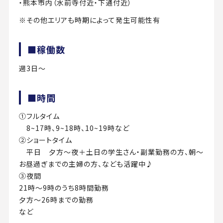
・熊本市内（水前寺付近・下通付近）
※その他エリアも時期によって発生可能性有
■稼働数
週3日～
■時間
①フルタイム
8~17時、9~18時、10~19時など
②ショートタイム
平日 夕方～夜＋土日の学生さん・副業勤務の方、朝～
お昼過ぎまでの主婦の方、なども活躍中♪
③夜間
21時～9時のうち8時間勤務
夕方～26時までの勤務
など